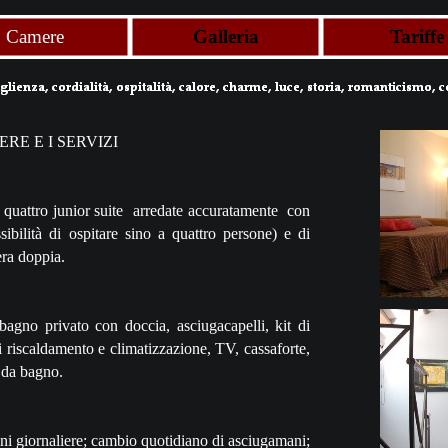
Camere
Galleria
Tariffe
RE E I SERVIZI
quattro junior suite arredate accuratamente con
ibilità di ospitare sino a quattro persone) e di
ra doppia.
agno privato con doccia, asciugacapelli, kit di
di riscaldamento e climatizzazione, TV, cassaforte,
e da bagno.
gni giornaliere; cambio quotidiano di asciugamani;